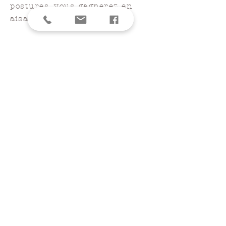
postures, vous gagnerez en
aisance et en autonomie.
Les notions de Bandhas et
Dhristhi vous seront alors
proposées ainsi que des
classes Mysore.
Vous aiguiserez votre
expérience tout en la
structurant, favorisant ainsi
votre autonomie de pratiquant.