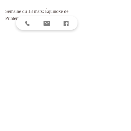
Semaine du 18 mars: Équinoxe de 
Printemps et Pleine Lune 🌱🌝
La promesse de renaissance du Printemps, 
associée aux mystères de la Pleine Lune, 
nous relie au caractère Sacré et rayonnant de 
l'Univers
Nous travaillerons les extensions arrières 
afin d'augmenter l'espace de notre cage 
thoracique, embrasser la joie naturelle de 
cette phase de l'année et favoriser notre 
sensation de connexion ✨🙏
#UrdhvaMukhaSvanasana
#Confiance
❣️