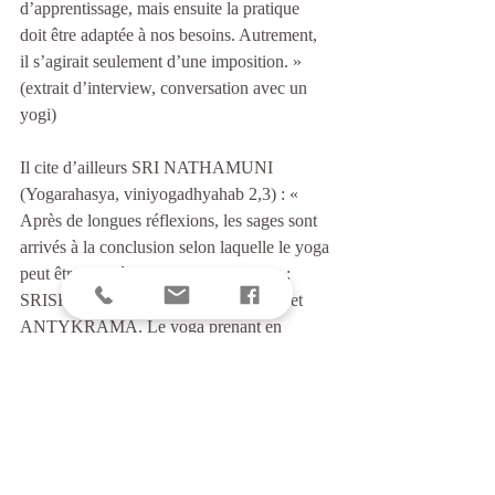
d’apprentissage, mais ensuite la pratique 
doit être adaptée à nos besoins. Autrement, 
il s’agirait seulement d’une imposition. » 
(extrait d’interview, conversation avec un 
yogi)
Il cite d’ailleurs SRI NATHAMUNI 
(Yogarahasya, viniyogadhyahab 2,3) : « 
Après de longues réflexions, les sages sont 
arrivés à la conclusion selon laquelle le yoga 
peut être divisé en 3 types de pratique : 
SRISHTIKRAMA, STHITIKRAMA et 
ANTYKRAMA. Le yoga prenant en 
compte SRISHTIKRAMA est pour 
BRAHMACHARI (l’adolescent). 
STHITIKRAMA est pour GRIHASTHA 
(l’adulte, l’homme ou la femme avec une 
vie active, des obligations familiales et 
professionnelles, marié ou pas). 