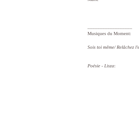
__________________
Musiques du Moment:
Sois toi même/ Relâchez l'
Poésie - Lisza
: